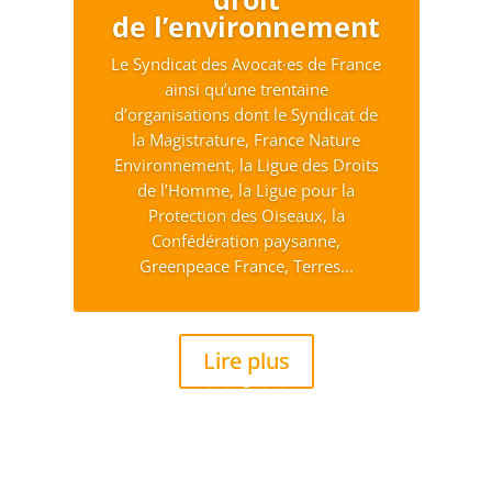
de l’environnement
Le Syndicat des Avocat·es de France
ainsi qu’une trentaine
d’organisations dont le Syndicat de
la Magistrature, France Nature
Environnement, la Ligue des Droits
de l’Homme, la Ligue pour la
Protection des Oiseaux, la
Confédération paysanne,
Greenpeace France, Terres...
Lire plus