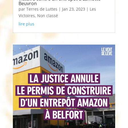
Beuvron
par
Terres de Luttes
|
Jan 23, 2023
|
Les
Victoires
,
Non classé
lire plus