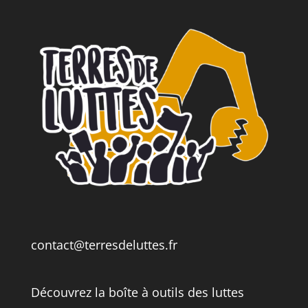
contact@terresdeluttes.fr
Découvrez la boîte à outils des luttes