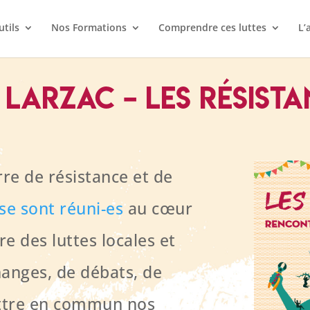
utils
Nos Formations
Comprendre ces luttes
L’
 Larzac – Les Résista
rre de résistance et de
se sont réuni-es
au cœur
e des luttes locales et
hanges, de débats, de
ettre en commun nos