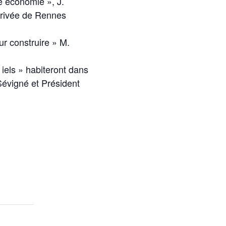
ne économie », J.
privée de Rennes
ur construire » M.
iels » habiteront dans
Sévigné et Président