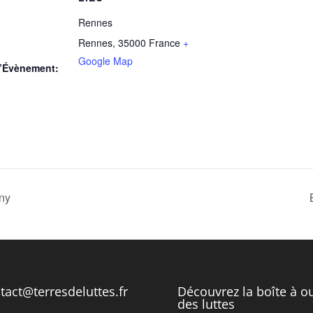
Rennes
Rennes
,
35000
France
+
Google Map
d’Évènement:
rny
tact@terresdeluttes.fr
Découvrez la boîte à ou
des luttes