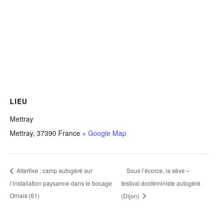
LIEU
Mettray
Mettray
,
37390
France
+ Google Map
Sous l’écorce, la sève –
Alterfixe : camp autogéré sur
l’installation paysanne dans le bocage
festival écoféministe autogéré
Ornais (61)
(Dijon)