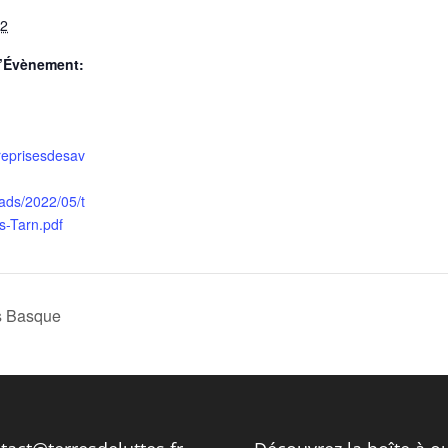
22
d’Évènement:
reprisesdesav
ads/2022/05/t
rs-Tarn.pdf
s Basque