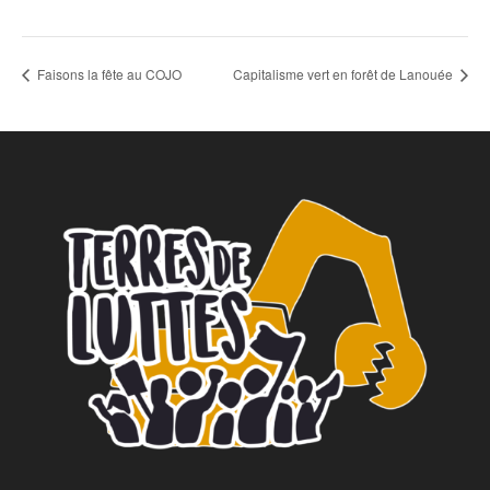
Faisons la fête au COJO
Capitalisme vert en forêt de Lanouée