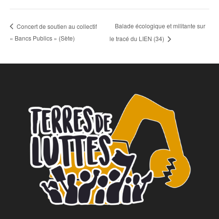
Balade écologique et militante sur
Concert de soutien au collectif
« Bancs Publics » (Sète)
le tracé du LIEN (34)