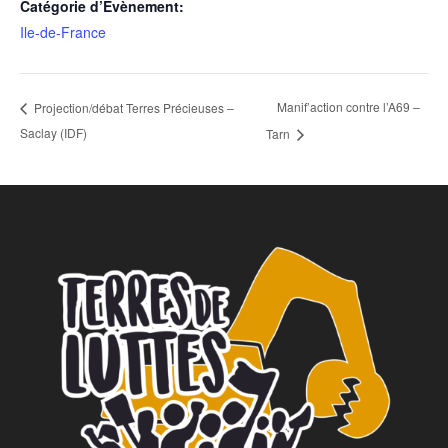
Catégorie d’Évènement:
Ile-de-France
Manif’action contre l’A69 –
Projection/débat Terres Précieuses –
Saclay (IDF)
Tarn