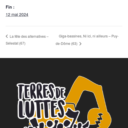
Fin :
12 mai 2024
Giga-bassines, Ni ici, ni ailleurs – Puy-
La fête des alternatives –
Sélestat (67)
de-Dôme (63)