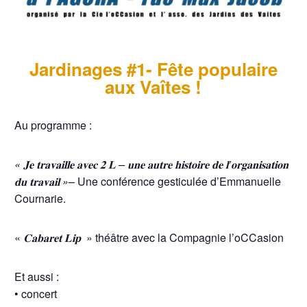
Jardinages #1- Fête populaire
aux Vaîtes !
Au programme :
« 𝐉𝐞 𝐭𝐫𝐚𝐯𝐚𝐢𝐥𝐥𝐞 𝐚𝐯𝐞𝐜 𝟐 𝐋 – 𝐮𝐧𝐞 𝐚𝐮𝐭𝐫𝐞 𝐡𝐢𝐬𝐭𝐨𝐢𝐫𝐞 𝐝𝐞 𝐥’𝐨𝐫𝐠𝐚𝐧𝐢𝐬𝐚𝐭𝐢𝐨𝐧
𝐝𝐮 𝐭𝐫𝐚𝐯𝐚𝐢𝐥 »
– Une conférence gesticulée d’Emmanuelle
Cournarie.
«
𝐂𝐚𝐛𝐚𝐫𝐞𝐭 𝐋𝐢𝐩
» théâtre avec la Compagnie l’oCCasion
Et aussi :
• concert