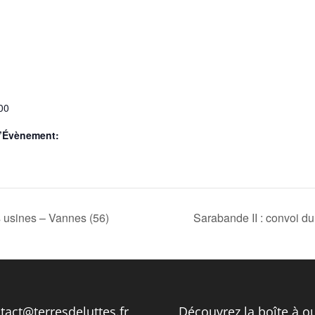
00
d’Évènement:
s usines – Vannes (56)
Sarabande II : convoi d
tact@terresdeluttes.fr
Découvrez la boîte à ou