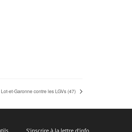
u Lot-et-Garonne contre les LGVs (47)
tils
S'inscrire à la lettre d'info