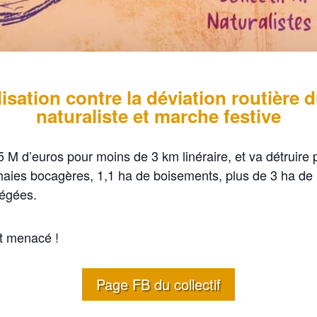
sation contre la déviation routière 
naturaliste et marche festive
,5 M d’euros pour moins de 3 km linéraire, et va détruire
ies bocagères, 1,1 ha de boisements, plus de 3 ha de pr
tégées.
t menacé !
Page FB du collectif