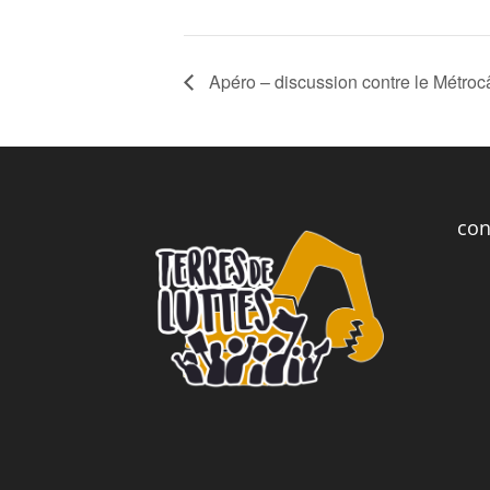
Apéro – discussion contre le Métroc
con