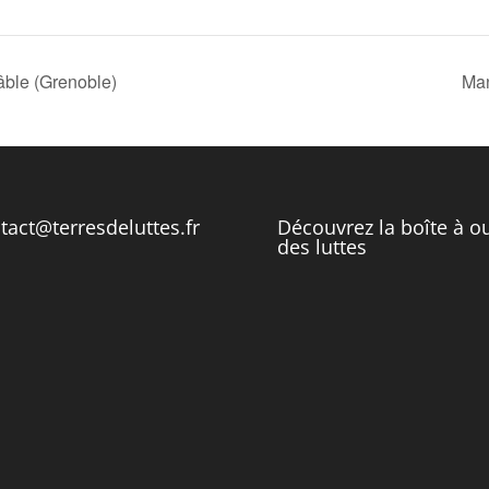
âble (Grenoble)
Man
tact@terresdeluttes.fr
Découvrez la boîte à ou
des luttes