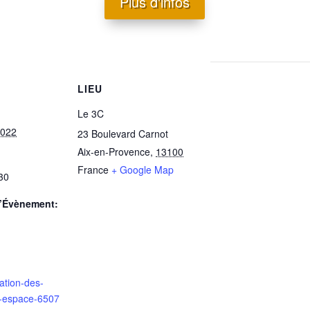
Plus d'infos
LIEU
Le 3C
2022
23 Boulevard Carnot
Aix-en-Provence
,
13100
France
+ Google Map
30
d’Évènement:
eation-des-
c-espace-6507