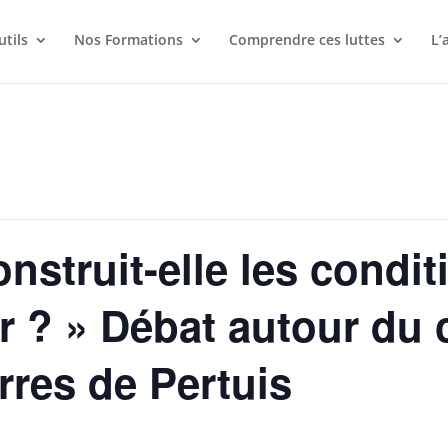
utils
Nos Formations
Comprendre ces luttes
L’
nstruit-elle les condi
ir ? » Débat autour du 
erres de Pertuis