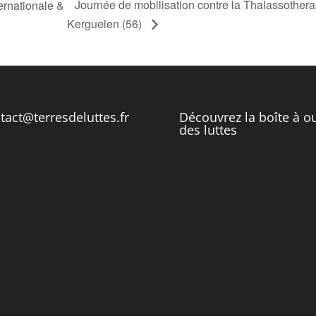
Journée de mobilisation contre la Thalassotherap
rnationale &
Kerguelen (56)
tact@terresdeluttes.fr
Découvrez la boîte à ou
des luttes