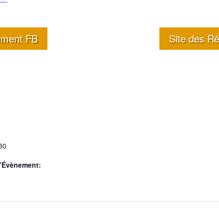
ement FB
Site des Ré
30
d’Évènement: