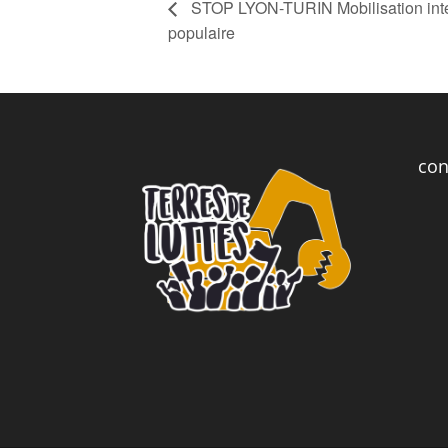
STOP LYON-TURIN Mobilisation inte
populaire
con