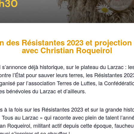
n des Résistantes 2023 et projection
avec Christian Roqueirol
 s’annonce déjà historique, sur le plateau du Larzac : l
contre l’État pour sauver leurs terres, les Résistantes 2
rganisé par l’association Terres de Luttes, la Confédéra
s bénévoles du Larzac et d’ailleurs.
s à la fois sur les Résistantes 2023 et sur la grande his
Tous au Larzac » qui raconte avec plein de talent l’ann
tian Roqueirol, militant actif depuis cette époque, fauc
uoi s’inspirer et se chauffer !