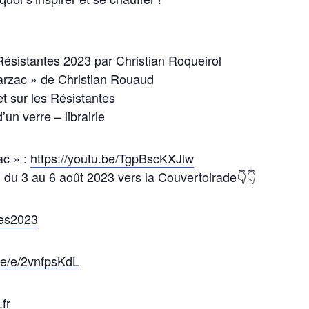
Résistantes 2023 par Christian Roqueirol
Larzac » de Christian Rouaud
t sur les Résistantes
un verre – librairie
ac » :
https://youtu.be/TgpBscKXJlw
, du 3 au 6 août 2023 vers la Couvertoirade👇👇
tes2023
.me/e/2vnfpsKdL
fr