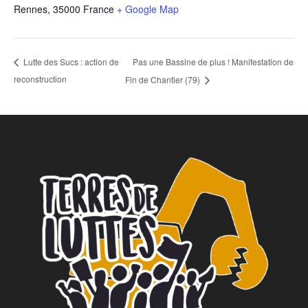
Rennes
,
35000
France
+ Google Map
Pas une Bassine de plus ! Manifestation de
Lutte des Sucs : action de
reconstruction
Fin de Chantier (79)