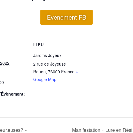
Evenement FB
LIEU
Jardins Joyeux
 2022
2 rue de Joyeuse
Rouen
,
76000
France
+
Google Map
00
d’Évènement:
teur.euses? »
Manifestation « Lure en Rés