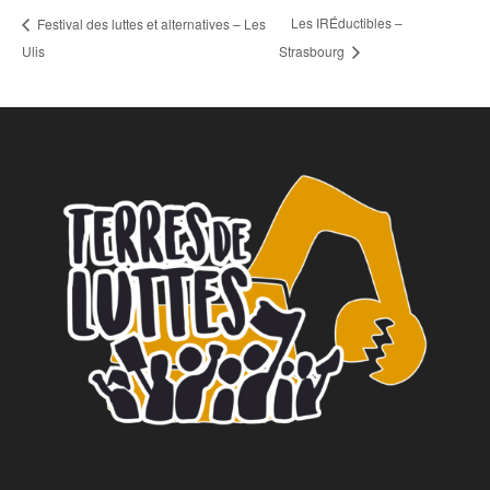
Les IRÉductibles –
Festival des luttes et alternatives – Les
Ulis
Strasbourg