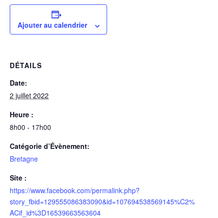
Ajouter au calendrier
DÉTAILS
Date:
2 juillet 2022
Heure :
8h00 - 17h00
Catégorie d’Évènement:
Bretagne
Site :
https://www.facebook.com/permalink.php?
story_fbid=129555086383090&id=107694538569145%C2%
ACif_id%3D16539663563604