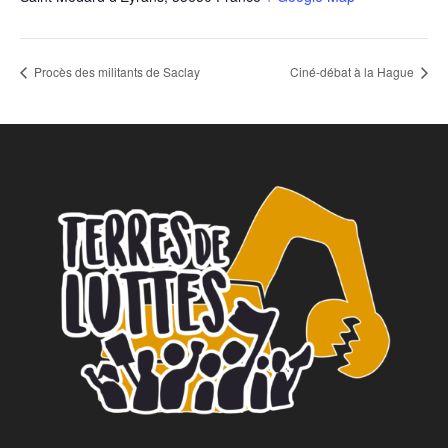
Procès des militants de Saclay
Ciné-débat à la Hague