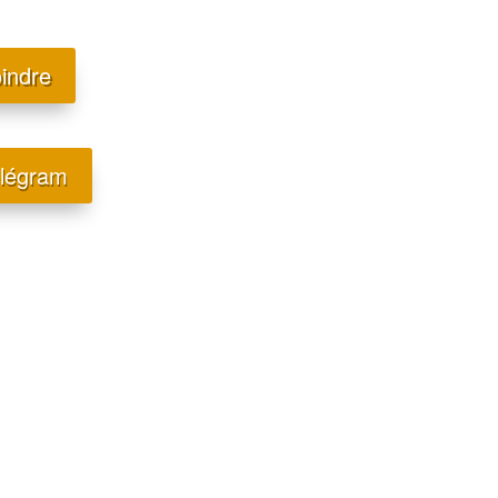
oindre
élégram