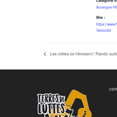
Catégorie 
Auvergne-R
Site :
https://www
/lacluzad
Les crêtes se hérissent ! Rando auto
con