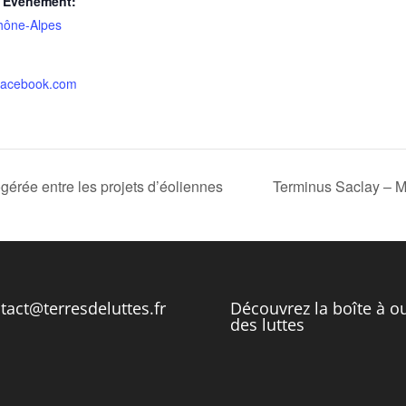
d’Évènement:
hône-Alpes
.facebook.com
gérée entre les projets d’éoliennes
Terminus Saclay – Ma
tact@terresdeluttes.fr
Découvrez la boîte à ou
des luttes