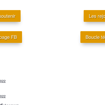
soutenir
Les rej
 page FB
Boucle t
2022
2022