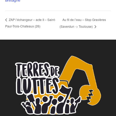
Au fil de l’eau – Stop Gravières
ZAP l’échangeur – acte II – Saint-
Paul-Trois-Chateaux (26)
(Saverdun -> Toulouse)