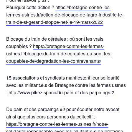
Pourquoi cette action ?
https://bretagne-contre-les-
fermes-usines.fr/action-de-blocage-de-lagro-industrie-le-
train-de-st-gerand-stoppe-net-le-19-mars-2022
Blocage du train de céréales : où sont les vrais
coupables ?
https://bretagne-contre-les-fermes-
usines.fr/blocage-du-train-de-cereales-ou-sont-les-
coupables-de-degradation-les-contrevenants/
15 associations et syndicats manifestent leur solidarité
avec les militant.e.s de Bretagne contre les fermes usines
:
http://www.pikez.space/du-pain-et-des-parpaings-2
Du pain et des parpaings #2 pour écouter notre avocat
ainsi que plusieurs personnes du collectif :
https://bretagne-contre-les-fermes-usines.fr/notre-
solidarite-responsable-avec-les-militant-e-s-de-bretagne-