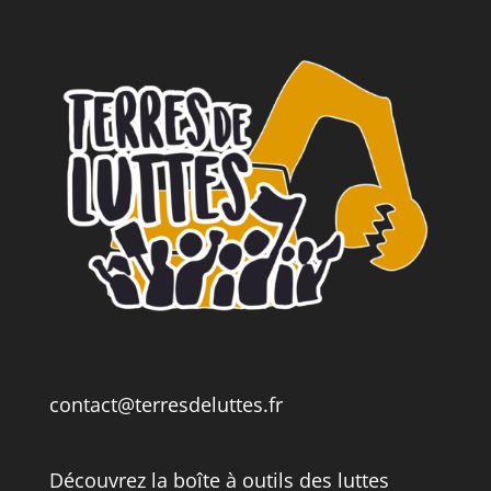
contact@terresdeluttes.fr
Découvrez la boîte à outils des luttes