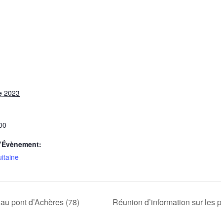
e 2023
00
d’Évènement:
itaine
 au pont d’Achères (78)
Réunion d’information sur les p