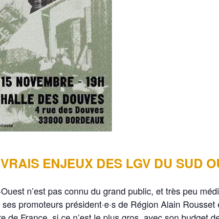
VRAIS ENJEUX DES LGV DU SUD 
Ouest n’est pas connu du grand public, et très peu média
e ses promoteurs président·e·s de Région Alain Rousset e
ure de France, si ce n’est le plus gros, avec son budget d