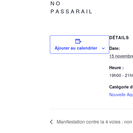
N O
P A S S A R A I L
DÉTAILS
Ajouter au calendrier
Date:
15 novembr
Heure :
19h00 - 21h
Catégorie 
Nouvelle Aqu
Manifestation contre la 4 voies : non