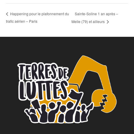
Sainte-Soline 1 an après –
Happening pour le plafonnement du
trafic aérien – Paris
Melle (79) et ailleurs