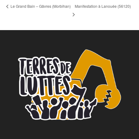
Manifestation à Lanouée (56120)
Le Grand Bain – Gâvres (Morbihan)