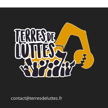
contact@terresdeluttes.fr