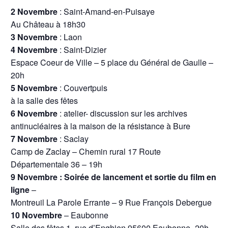
2 Novembre
: Saint-Amand-en-Puisaye
Au Château à 18h30
3
Novembre
: Laon
4
Novembre
: Saint-Dizier
Espace Coeur de Ville – 5 place du Général de Gaulle –
20h
5
Novembre
: Couvertpuis
à la salle des fêtes
6 Novembre
: atelier- discussion sur les archives
antinucléaires à la maison de la résistance à Bure
7 Novembre
: Saclay
Camp de Zaclay – Chemin rural 17 Route
Départementale 36 – 19h
9 Novembre : Soirée de lancement et sortie du film en
ligne
–
Montreuil La Parole Errante – 9 Rue François Debergue
10 Novembre
– Eaubonne
Salle des fêtes 1, rue d’Enghien 95600 Eaubonne -20h