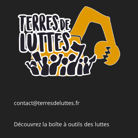
contact@terresdeluttes.fr
Découvrez la boîte à outils des luttes