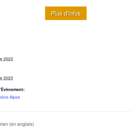
Plus d'infos
re 2023
re 2023
d’Évènement:
hône-Alpes
rien (en anglais)