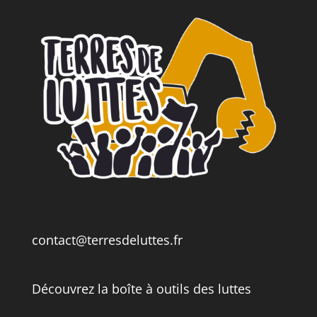
contact@terresdeluttes.fr
Découvrez la boîte à outils des luttes