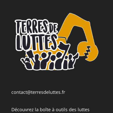
contact@terresdeluttes.fr
Découvrez la boîte à outils des luttes