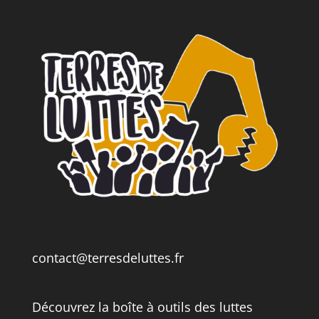
contact@terresdeluttes.fr
Découvrez la boîte à outils des luttes