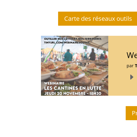
Carte des réseaux outils
We
par
Lect
audi
P