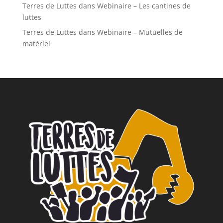
Terres de Luttes
dans
Webinaire – Les cantines de
luttes
Terres de Luttes
dans
Webinaire – Mutuelles de
matériel