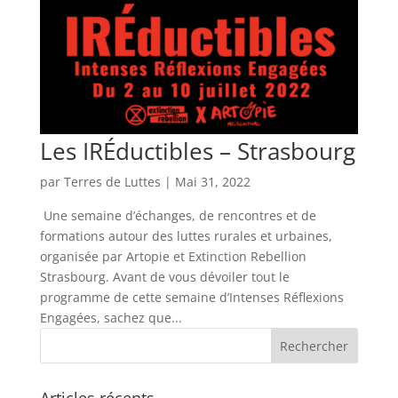
Les IRÉductibles – Strasbourg
par
Terres de Luttes
|
Mai 31, 2022
Une semaine d’échanges, de rencontres et de
formations autour des luttes rurales et urbaines,
organisée par Artopie et Extinction Rebellion
Strasbourg. Avant de vous dévoiler tout le
programme de cette semaine d’Intenses Réflexions
Engagées, sachez que...