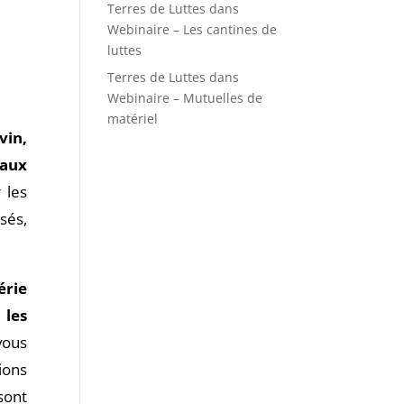
Terres de Luttes
dans
Webinaire – Les cantines de
luttes
Terres de Luttes
dans
Webinaire – Mutuelles de
matériel
vin,
 aux
 les
sés,
érie
 les
vous
ions
sont