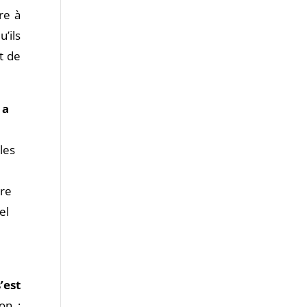
re à
’ils
t de
 a
les
ire
el
’est
on ;