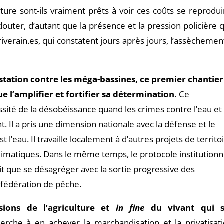
ecture sont-ils vraiment prêts à voir ces coûts se reprodui
ter, d’autant que la présence et la pression policière qu
verain.es, qui constatent jours après jours, l’assèchemen
ation contre les méga-bassines, ce premier chantier
ue l’amplifier et fortifier sa détermination.
Ce
té de la désobéissance quand les crimes contre l’eau et 
 Il a pris une dimension nationale avec la défense et le
eau. Il travaille localement à d’autres projets de territo
climatiques. Dans le même temps, le protocole institutionn
it que se désagréger avec la sortie progressive des
 fédération de pêche.
sions de l’agriculture et
in fine
du vivant qui s
herche à en achever la marchandisation et la privatisati