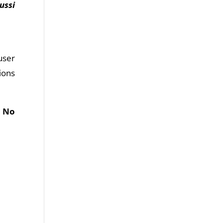
ussi
user
ions
. No