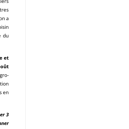
iers
tres
on a
isin
e du
e et
coût
gro-
tion
s en
er 3
nner