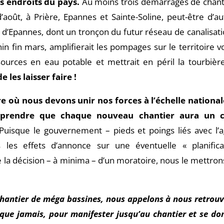
rs endroits du pays.
Au moins trois démarrages de chant
août, à Prière, Epannes et Sainte-Soline, peut-être d’au
t d’Epannes, dont un tronçon du futur réseau de canalisati
 fin mars, amplifierait les pompages sur le territoire vo
ources en eau potable et mettrait en péril la tourbièr
les laisser faire !
ù nous devons unir nos forces à l’échelle national
omprendre que chaque nouveau chantier aura un 
uisque le gouvernement – pieds et poings liés avec l’a
les effets d’annonce sur une éventuelle « planifica
 la décision – à minima – d’un moratoire, nous le mettron
hantier de méga bassines, nous appelons à nous retrouv
que jamais, pour manifester jusqu’au chantier et se do