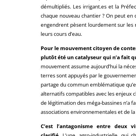
démultipliés. Les irrigant.es et la Préf
chaque nouveau chantier ? On peut en dou
engendrent pèsent lourdement sur les ri
leurs cours d’eau.
Pour le mouvement citoyen de contest
plutôt été un catalyseur qui n’a fait q
mouvement assume aujourd’hui la nécessi
terres sont appuyés par le gouvernement.
partage du commun emblématique qu’est l’
alternatifs compatibles avec les enjeux 
de légitimation des méga-bassines n’a fa
associations environnementales et de la
C’est
l’antagonisme entre deux vi
clarifié.
L’une, agro-industrielle, qui c