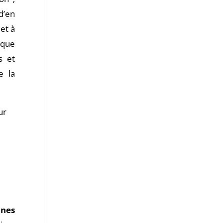
d’en
et à
 que
s et
e la
ur
ines