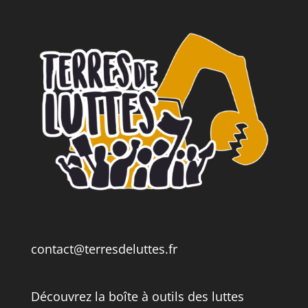
contact@terresdeluttes.fr
Découvrez la boîte à outils des luttes